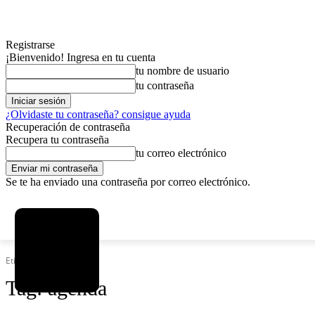
Registrarse
¡Bienvenido! Ingresa en tu cuenta
tu nombre de usuario
tu contraseña
¿Olvidaste tu contraseña? consigue ayuda
Recuperación de contraseña
Recupera tu contraseña
tu correo electrónico
Se te ha enviado una contraseña por correo electrónico.
C
jueves, agosto 6, 2026
Registrarse / Unirse
5.9
La Paz
Etiquetas
Agenda
Tag:
agenda
MAS