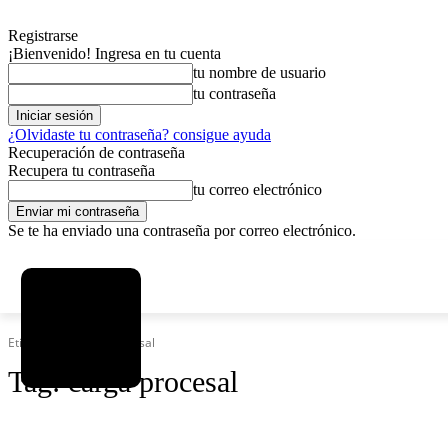
Registrarse
¡Bienvenido! Ingresa en tu cuenta
tu nombre de usuario
tu contraseña
¿Olvidaste tu contraseña? consigue ayuda
Recuperación de contraseña
Recupera tu contraseña
tu correo electrónico
Se te ha enviado una contraseña por correo electrónico.
C
viernes, agosto 7, 2026
Registrarse / Unirse
2.9
La Paz
Etiquetas
Carga procesal
Tag:
carga procesal
SOCIEDAD
POLÍTICA
DEPORTES
INICIO