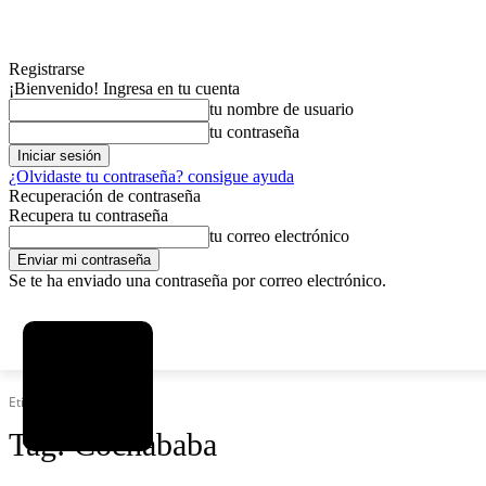
Registrarse
¡Bienvenido! Ingresa en tu cuenta
tu nombre de usuario
tu contraseña
¿Olvidaste tu contraseña? consigue ayuda
Recuperación de contraseña
Recupera tu contraseña
tu correo electrónico
Se te ha enviado una contraseña por correo electrónico.
C
viernes, agosto 7, 2026
Registrarse / Unirse
5.9
La Paz
Etiquetas
Cochababa
Tag:
Cochababa
MAS