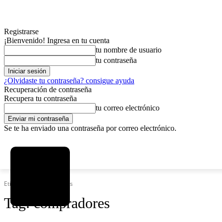
Registrarse
¡Bienvenido! Ingresa en tu cuenta
tu nombre de usuario
tu contraseña
¿Olvidaste tu contraseña? consigue ayuda
Recuperación de contraseña
Recupera tu contraseña
tu correo electrónico
Se te ha enviado una contraseña por correo electrónico.
C
viernes, agosto 7, 2026
Registrarse / Unirse
3.8
La Paz
Etiquetas
Compradores
Tag:
compradores
MAS