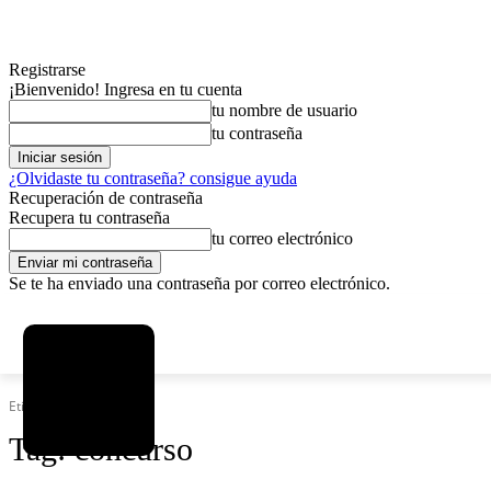
Registrarse
¡Bienvenido! Ingresa en tu cuenta
tu nombre de usuario
tu contraseña
¿Olvidaste tu contraseña? consigue ayuda
Recuperación de contraseña
Recupera tu contraseña
tu correo electrónico
Se te ha enviado una contraseña por correo electrónico.
C
viernes, agosto 7, 2026
Registrarse / Unirse
12.5
La Paz
Etiquetas
Concurso
Tag:
concurso
MAS