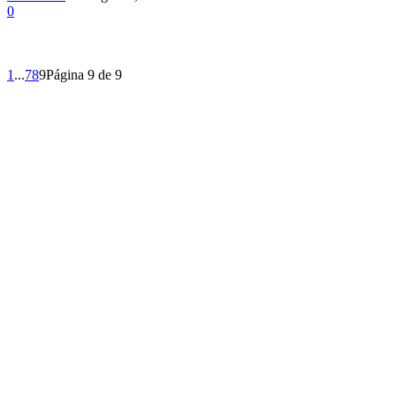
0
1
...
7
8
9
Página 9 de 9