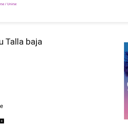
rse / Unirse
POLÍTICA
DEPORTES
TECNOLOGÍA
COLUM
 Talla baja
te
0