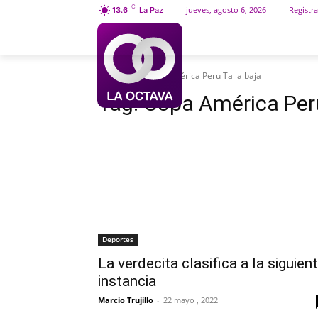
C
jueves, agosto 6, 2026
Registra
13.6
La Paz
INICIO
SOCIEDAD
Etiquetas
Copa América Peru Talla baja
Tag:
Copa América Peru
Deportes
La verdecita clasifica a la siguien
instancia
Marcio Trujillo
-
22 mayo , 2022