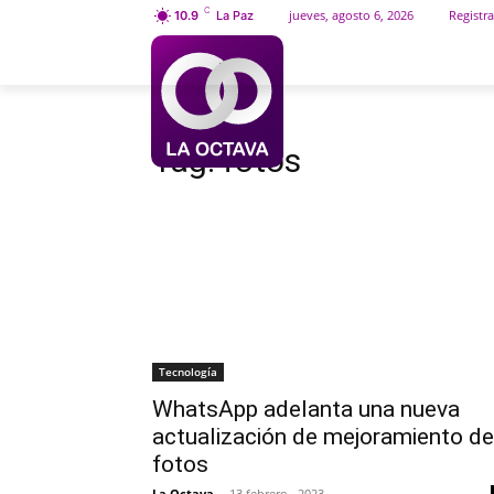
C
jueves, agosto 6, 2026
Registra
10.9
La Paz
INICIO
SOCIEDAD
Etiquetas
Fotos
Tag:
fotos
Tecnología
WhatsApp adelanta una nueva
actualización de mejoramiento de
fotos
La Octava
-
13 febrero , 2023