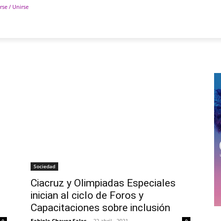
rse / Unirse
POLÍTICA
DEPORTES
TECNOLOGÍA
COLUM
Sociedad
Ciacruz y Olimpiadas Especiales
inician al ciclo de Foros y
Capacitaciones sobre inclusión
Fabiola Chavez Salas
-
22 abril , 2021
0
0