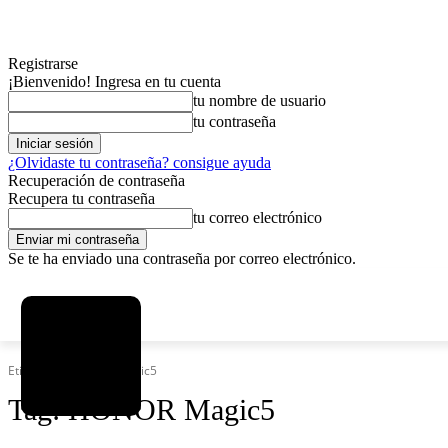
Registrarse
¡Bienvenido! Ingresa en tu cuenta
tu nombre de usuario
tu contraseña
¿Olvidaste tu contraseña? consigue ayuda
Recuperación de contraseña
Recupera tu contraseña
tu correo electrónico
Se te ha enviado una contraseña por correo electrónico.
C
jueves, agosto 6, 2026
Registrarse / Unirse
5.9
La Paz
Etiquetas
HONOR Magic5
Tag:
HONOR Magic5
MAS