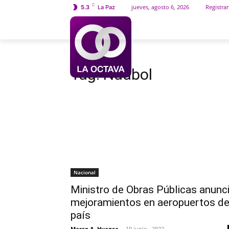
C
jueves, agosto 6, 2026
Registrar
5.3
La Paz
INICIO
SOCIEDAD
Etiquetas
Naabol
Tag:
Naabol
Nacional
Ministro de Obras Públicas anunc
mejoramientos en aeropuertos de
país
Marco A. Huanca
-
10 junio , 2022