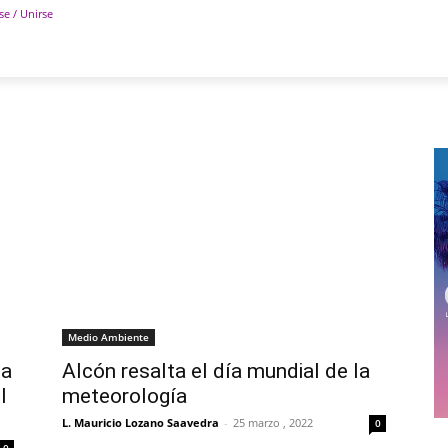
se / Unirse
POLÍTICA
DEPORTES
TECNOLOGÍA
COLUM
Medio Ambiente
ia
Alcón resalta el día mundial de la
l
meteorología
L. Mauricio Lozano Saavedra
-
25 marzo , 2022
0
0