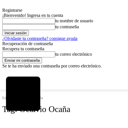
Registrarse
¡Bienvenido! Ingresa en tu cuenta
tu nombre de usuario
tu contraseña
¿Olvidaste tu contraseña? consigue ayuda
Recuperación de contraseña
Recupera tu contraseña
tu correo electrónico
Se te ha enviado una contraseña por correo electrónico.
C
domingo, agosto 9, 2026
Registrarse / Unirse
4.2
La Paz
Etiquetas
Octavio Ocaña
Tag:
Octavio Ocaña
SOCIEDAD
POLÍTICA
DEPORTES
INICIO