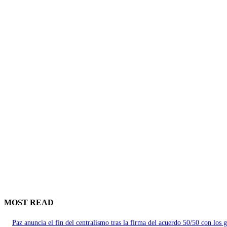
MOST READ
Paz anuncia el fin del centralismo tras la firma del acuerdo 50/50 con los