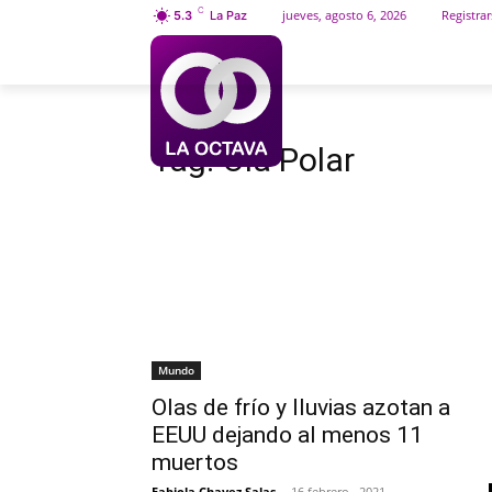
C
jueves, agosto 6, 2026
Registrar
5.3
La Paz
INICIO
SOCIEDAD
Etiquetas
Ola Polar
Tag:
Ola Polar
Mundo
Olas de frío y lluvias azotan a
EEUU dejando al menos 11
muertos
Fabiola Chavez Salas
-
16 febrero , 2021