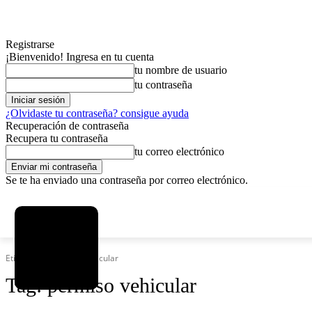
Registrarse
¡Bienvenido! Ingresa en tu cuenta
tu nombre de usuario
tu contraseña
¿Olvidaste tu contraseña? consigue ayuda
Recuperación de contraseña
Recupera tu contraseña
tu correo electrónico
Se te ha enviado una contraseña por correo electrónico.
C
viernes, agosto 7, 2026
Registrarse / Unirse
7.2
La Paz
Etiquetas
Permiso vehicular
Tag:
permiso vehicular
MAS