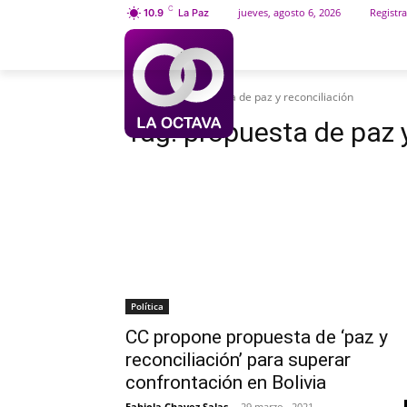
C
jueves, agosto 6, 2026
Registra
10.9
La Paz
INICIO
SOCIEDAD
Etiquetas
Propuesta de paz y reconciliación
Tag:
propuesta de paz y
Política
CC propone propuesta de ‘paz y
reconciliación’ para superar
confrontación en Bolivia
Fabiola Chavez Salas
-
29 marzo , 2021