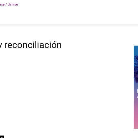
rse / Unirse
POLÍTICA
DEPORTES
TECNOLOGÍA
COLUM
 reconciliación
0