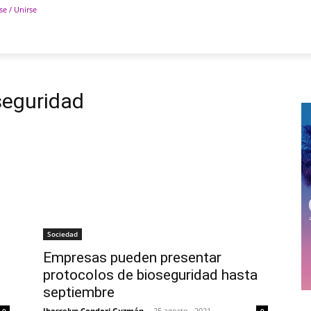
se / Unirse
POLÍTICA
DEPORTES
TECNOLOGÍA
COLUM
seguridad
Sociedad
Empresas pueden presentar
protocolos de bioseguridad hasta
septiembre
Jhosselyn Condori Guzmán
-
25 agosto , 2021
0
0