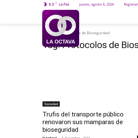
C
jueves, agosto 6, 2026
Registrar
5.3
La Paz
INICIO
SOCIEDAD
Etiquetas
Protocolos de Bioseguridad
Tag:
Protocolos de Bio
Sociedad
Trufis del transporte público
renovaron sus mamparas de
bioseguridad
laoctava
-
5 diciembre , 2021