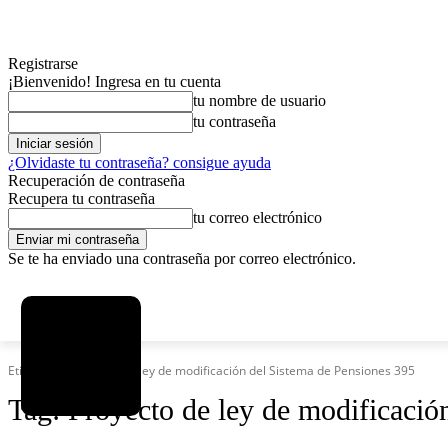
Registrarse
¡Bienvenido! Ingresa en tu cuenta
tu nombre de usuario
tu contraseña
¿Olvidaste tu contraseña? consigue ayuda
Recuperación de contraseña
Recupera tu contraseña
tu correo electrónico
Se te ha enviado una contraseña por correo electrónico.
C
domingo, agosto 9, 2026
Registrarse / Unirse
4.2
La Paz
Etiquetas
Proyecto de ley de modificación del Sistema de Pensiones 395
Tag:
Proyecto de ley de modificació
MAS