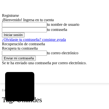
Registrarse
¡Bienvenido! Ingresa en tu cuenta
tu nombre de usuario
tu contraseña
¿Olvidaste tu contraseña? consigue ayuda
Recuperación de contraseña
Recupera tu contraseña
tu correo electrónico
Se te ha enviado una contraseña por correo electrónico.
C
domingo, agosto 9, 2026
Registrarse / Unirse
4.2
La Paz
Etiquetas
Unandes
Tag:
Unandes
MAS