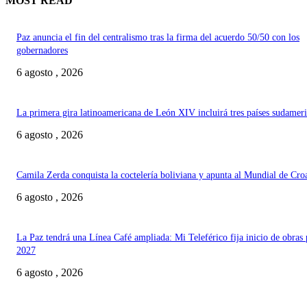
MOST READ
Paz anuncia el fin del centralismo tras la firma del acuerdo 50/50 con los
gobernadores
6 agosto , 2026
La primera gira latinoamericana de León XIV incluirá tres países sudamer
6 agosto , 2026
Camila Zerda conquista la coctelería boliviana y apunta al Mundial de Cro
6 agosto , 2026
La Paz tendrá una Línea Café ampliada: Mi Teleférico fija inicio de obras 
2027
6 agosto , 2026