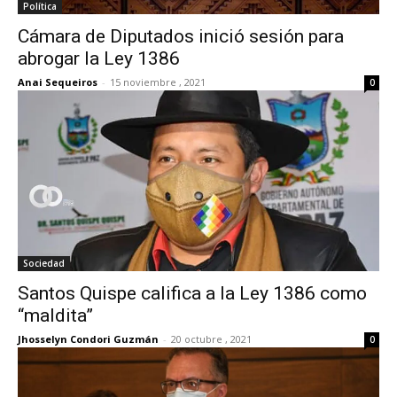
Política
Cámara de Diputados inició sesión para
abrogar la Ley 1386
Anai Sequeiros
-
15 noviembre , 2021
0
Sociedad
Santos Quispe califica a la Ley 1386 como
“maldita”
Jhosselyn Condori Guzmán
-
20 octubre , 2021
0