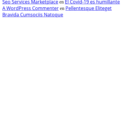
Seo Services Marketplace
El Covid-19 es humillante
en
A WordPress Commenter
Pellentesque Eliteget
en
Bravida Cumsociis Natoque