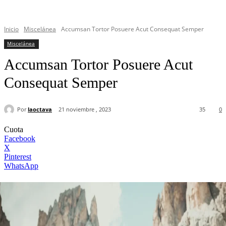
Inicio
Miscelánea
Accumsan Tortor Posuere Acut Consequat Semper
Miscelánea
Accumsan Tortor Posuere Acut
Consequat Semper
Por
laoctava
21 noviembre , 2023
35
0
Cuota
Facebook
X
Pinterest
WhatsApp