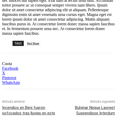
nec ultrices dui sapien eget. Erat nam at lectus urna duis. Accumsan
tortor posuere ac ut consequat semper viverra nam libero. Ipsum
dolor sit amet consectetur adipiscing elit ut aliquam. Pellentesque
dignissim enim sit amet venenatis urna cursus eget. Magna eget est
lorem ipsum dolor sit amet consectetur adipiscing. Mattis aliquam
faucibus purus in. At consectetur lorem donec massa sapien faucibus
et. In fermentum posuere urna nec. At consectetur lorem donec
massa sapien faucibus.
TAGS
Hot Now
Cuota
Facebook
X
Pinterest
WhatsApp
Artículo anterior
Artículo siguiente
Incendios en Beni fueron
Bulvinar Neque Laoreet
sofocados tras lluvias en este
Suspendisse Interdum