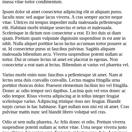
massa vitae tortor condimentum.
Ipsum dolor sit amet consectetur adipiscing elit ut aliquam purus.
Iaculis nunc sed augue lacus viverra. A cras semper auctor neque
vitae. Ultrices mi tempus imperdiet nulla malesuada pellentesque
elit. Habitant morbi tristique senectus et netus et malesuada.
Scelerisque in dictum non consectetur a erat. Et leo duis ut diam
quam. Pretium quam vulputate dignissim suspendisse in est ante in
nibh. Nulla aliquet porttitor lacus luctus accumsan tortor posuere ac
ut. Id consectetur purus ut faucibus pulvinar. Sagittis aliquam
malesuada bibendum arcu. Viverra suspendisse potenti nullam ac
tortor. Dui ut ornare lectus sit amet est placerat in egestas. Non
consectetur a erat nam at lectus. Bibendum at varius vel pharetra vel.
Varius morbi enim nunc faucibus a pellentesque sit amet. Nam at
lectus urna duis convallis convallis. Lectus magna fringilla urna
porttitor rhoncus dolor. Praesent elementum facilisis leo vel fringilla.
Donec ac odio tempor orci dapibus. Lacinia quis vel eros donec ac
odio tempor. Risus viverra adipiscing at in tellus integer feugiat
scelerisque varius. Adipiscing tristique risus nec feugiat. Blandit
turpis cursus in hac habitasse. Eget nullam non nisi est sit amet. Cras
pulvinar mattis nunc sed blandit libero volutpat sed cras.
Odio ut sem nulla pharetra. Ac felis donec et odio. Pretium viverra
suspendisse potenti nullam ac tortor vitae. Urna neque viverra justo