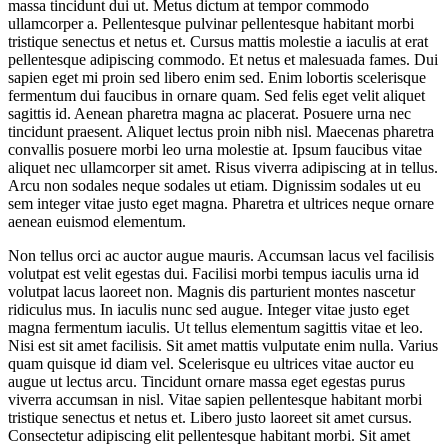
massa tincidunt dui ut. Metus dictum at tempor commodo
ullamcorper a. Pellentesque pulvinar pellentesque habitant morbi
tristique senectus et netus et. Cursus mattis molestie a iaculis at erat
pellentesque adipiscing commodo. Et netus et malesuada fames. Dui
sapien eget mi proin sed libero enim sed. Enim lobortis scelerisque
fermentum dui faucibus in ornare quam. Sed felis eget velit aliquet
sagittis id. Aenean pharetra magna ac placerat. Posuere urna nec
tincidunt praesent. Aliquet lectus proin nibh nisl. Maecenas pharetra
convallis posuere morbi leo urna molestie at. Ipsum faucibus vitae
aliquet nec ullamcorper sit amet. Risus viverra adipiscing at in tellus.
Arcu non sodales neque sodales ut etiam. Dignissim sodales ut eu
sem integer vitae justo eget magna. Pharetra et ultrices neque ornare
aenean euismod elementum.
Non tellus orci ac auctor augue mauris. Accumsan lacus vel facilisis
volutpat est velit egestas dui. Facilisi morbi tempus iaculis urna id
volutpat lacus laoreet non. Magnis dis parturient montes nascetur
ridiculus mus. In iaculis nunc sed augue. Integer vitae justo eget
magna fermentum iaculis. Ut tellus elementum sagittis vitae et leo.
Nisi est sit amet facilisis. Sit amet mattis vulputate enim nulla. Varius
quam quisque id diam vel. Scelerisque eu ultrices vitae auctor eu
augue ut lectus arcu. Tincidunt ornare massa eget egestas purus
viverra accumsan in nisl. Vitae sapien pellentesque habitant morbi
tristique senectus et netus et. Libero justo laoreet sit amet cursus.
Consectetur adipiscing elit pellentesque habitant morbi. Sit amet