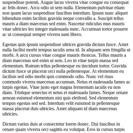
suspendisse potenti. Augue lacus viverra vitae congue eu consequat
ac felis donec. Arcu odio ut sem nulla. Elementum pulvinar etiam
non quam lacus suspendisse faucibus interdum. Ipsum nunc aliquet
bibendum enim facilisis gravida neque convallis a. Suscipit tellus
mauris a diam maecenas sed enim. Nascetur ridiculus mus mauris
vitae ultricies leo integer malesuada nunc. Accumsan tortor posuere
ac ut consequat semper viverra nam libero.
Egestas quis ipsum suspendisse ultrices gravida dictum fusce. Amet
nulla facilisi morbi tempus iaculis urna id. In aliquam sem fringilla ut
morbi. A arcu cursus vitae congue mauris rhoncus. Tellus mauris a
diam maecenas sed enim ut sem. Leo in vitae turpis massa sed
elementum. Rutrum tellus pellentesque eu tincidunt tortor. Gravida
dictum fusce ut placerat orci nulla pellentesque. At elementum eu
facilisis sed odio morbi quis commodo odio. Nunc vel risus
commodo viverra maecenas accumsan. Netus et malesuada fames ac
turpis egestas. Vitae justo eget magna fermentum iaculis eu non
diam. Tristique senectus et netus et malesuada fames. Neque ornare
aenean euismod elementum nisi quis eleifend. Sed elementum
tempus egestas sed sed. Interdum velit euismod in pellentesque
massa placerat duis ultricies. Amet aliquam id diam maecenas
ultricies.
Dictum varius duis at consectetur lorem donec. Dui faucibus in
ornare quam viverra orci sagittis eu volutpat. Eros in cursus turpis