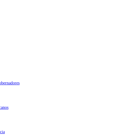
gobernadores
canos
cia