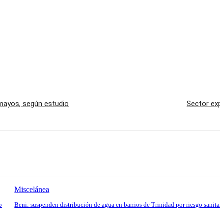
smayos, según estudio
Sector ex
Miscelánea
o
Beni: suspenden distribución de agua en barrios de Trinidad por riesgo sanita