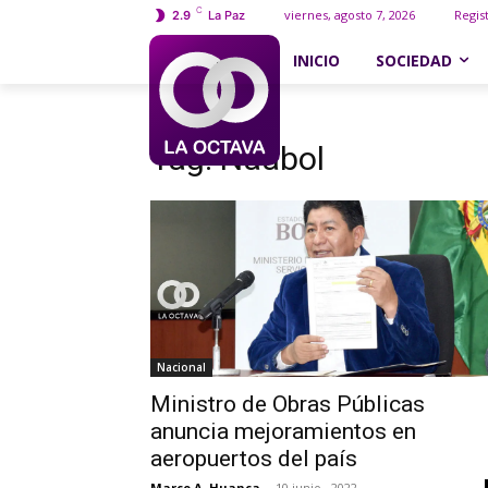
C
viernes, agosto 7, 2026
Regis
2.9
La Paz
INICIO
SOCIEDAD
Etiquetas
Naabol
Tag:
Naabol
Nacional
Ministro de Obras Públicas
anuncia mejoramientos en
aeropuertos del país
Marco A. Huanca
-
10 junio , 2022