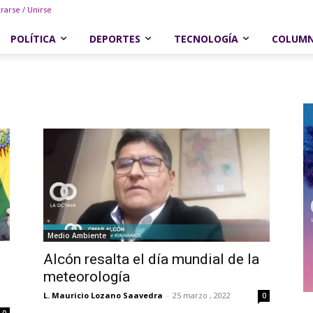
trarse / Unirse
POLÍTICA
DEPORTES
TECNOLOGÍA
COLUM
Medio Ambiente
Alcón resalta el día mundial de la
meteorología
L. Mauricio Lozano Saavedra
-
25 marzo , 2022
0
0