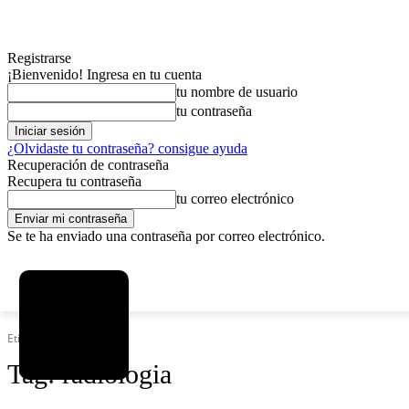
Registrarse
¡Bienvenido! Ingresa en tu cuenta
tu nombre de usuario
tu contraseña
¿Olvidaste tu contraseña? consigue ayuda
Recuperación de contraseña
Recupera tu contraseña
tu correo electrónico
Se te ha enviado una contraseña por correo electrónico.
C
viernes, agosto 7, 2026
Registrarse / Unirse
12.5
La Paz
Etiquetas
Radiologia
Tag:
radiologia
MAS