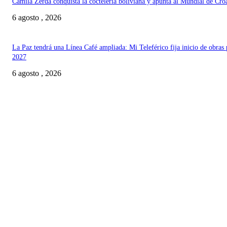
Camila Zerda conquista la coctelería boliviana y apunta al Mundial de Cro
6 agosto , 2026
La Paz tendrá una Línea Café ampliada: Mi Teleférico fija inicio de obras 
2027
6 agosto , 2026