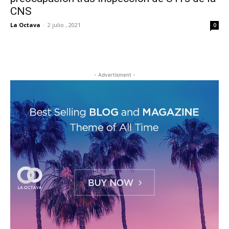
CNS
La Octava
-
2 julio , 2021
0
- Advertisment -