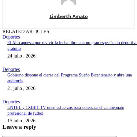
Limberth Amato
RELATED ARTICLES
Deportes
El Alto apuesta por revivir la lucha libre con un gran espectáculo deportiv
gratuito
24 julio , 2026
Deportes
Gobierno dispone el cierre del Programa Sueño Bicentenario y abre una
auditoría
21 julio , 2026
Deportes
ENTEL y 1XBET.TV unen esfuerzos para potenciar el campeonato
profesional de fútbol
15 julio , 2026
Leave a reply