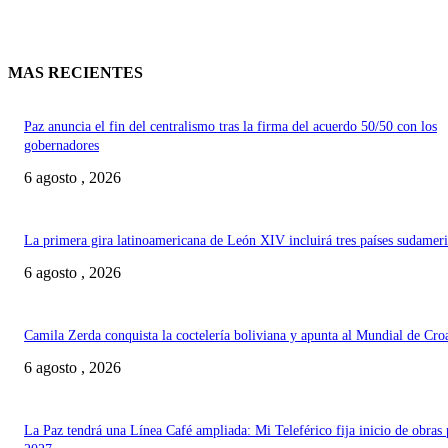
MAS RECIENTES
Paz anuncia el fin del centralismo tras la firma del acuerdo 50/50 con los
gobernadores
6 agosto , 2026
La primera gira latinoamericana de León XIV incluirá tres países sudamer
6 agosto , 2026
Camila Zerda conquista la coctelería boliviana y apunta al Mundial de Cro
6 agosto , 2026
La Paz tendrá una Línea Café ampliada: Mi Teleférico fija inicio de obras 