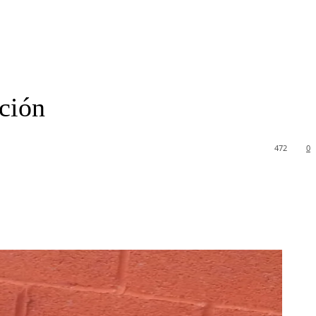
ción
472
0