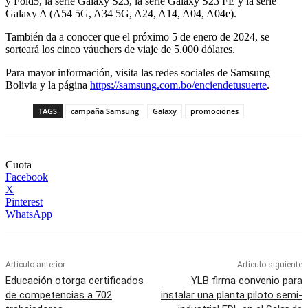
y Fold5, la serie Galaxy S23, la serie Galaxy S23 FE y la serie
Galaxy A (A54 5G, A34 5G, A24, A14, A04, A04e).
También da a conocer que el próximo 5 de enero de 2024, se
sorteará los cinco váuchers de viaje de 5.000 dólares.
Para mayor información, visita las redes sociales de Samsung
Bolivia y la página
https://samsung.com.bo/enciendetusuerte
.
TAGS
campaña Samsung
Galaxy
promociones
Cuota
Facebook
X
Pinterest
WhatsApp
Artículo anterior
Artículo siguiente
Educación otorga certificados
YLB firma convenio para
de competencias a 702
instalar una planta piloto semi-