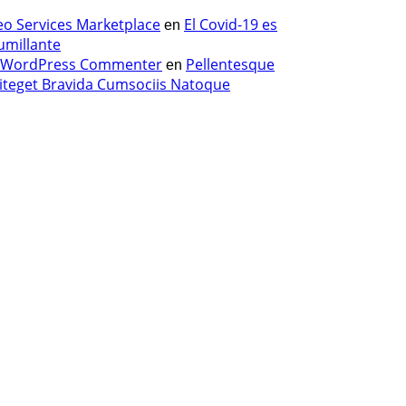
eo Services Marketplace
El Covid-19 es
en
umillante
 WordPress Commenter
Pellentesque
en
liteget Bravida Cumsociis Natoque