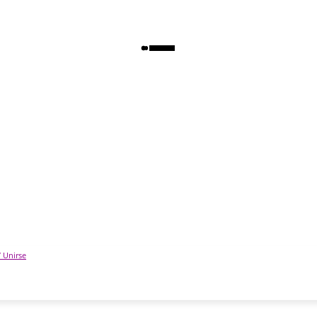
/ Unirse
AD
POLÍTICA
DEPORTES
TECNOLOGÍA
COLU