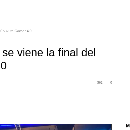
el Chukuta Gamer 4.0
se viene la final del
.0
562
0
M