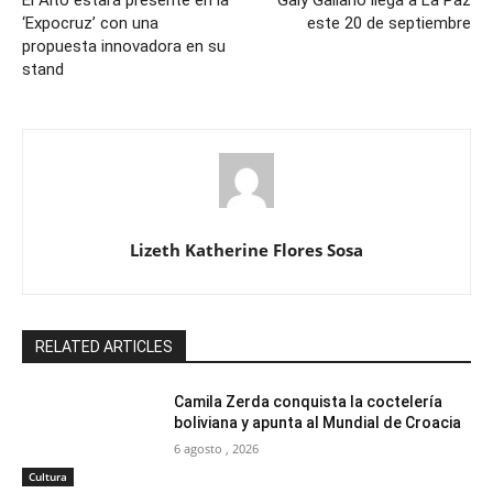
El Alto estará presente en la
Galy Galiano llega a La Paz
‘Expocruz’ con una
este 20 de septiembre
propuesta innovadora en su
stand
Lizeth Katherine Flores Sosa
RELATED ARTICLES
Camila Zerda conquista la coctelería
boliviana y apunta al Mundial de Croacia
6 agosto , 2026
Cultura