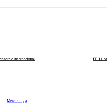
consorcio internacional
EE.UU. o
Meteorología