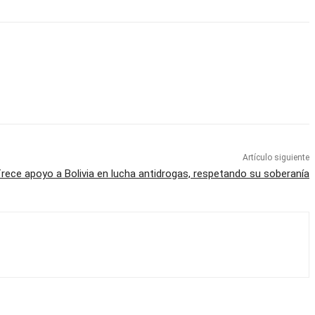
Artículo siguiente
frece apoyo a Bolivia en lucha antidrogas, respetando su soberanía