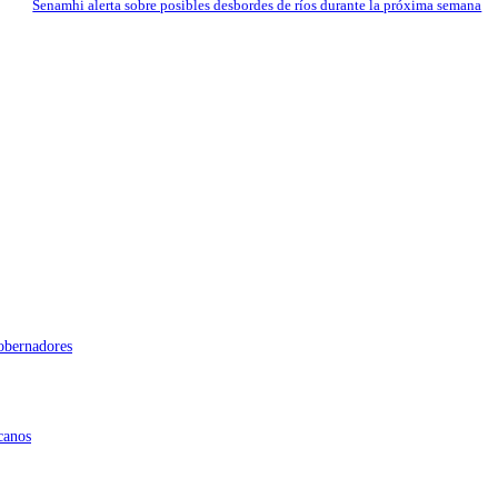
Senamhi alerta sobre posibles desbordes de ríos durante la próxima semana
gobernadores
canos