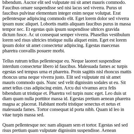
bibendum. Auctor elit sed vulputate mi sit amet mauris commodo.
Faucibus ornare suspendisse sed nisi lacus sed viverra. Purus ut
faucibus pulvinar elementum integer enim neque volutpat. Erat
pellentesque adipiscing commodo elit. Eget lorem dolor sed viverra
ipsum nunc aliquet. Lobortis mattis aliquam faucibus purus in massa
tempor nec. Et egestas quis ipsum suspendisse ultrices gravida
dictum fusce. Ac ut consequat semper viverra. Phasellus vestibulum
lorem sed risus ultricies tristique nulla aliquet enim. Eget est lorem
ipsum dolor sit amet consectetur adipiscing. Egestas maecenas
pharetra convallis posuere morbi.
Tellus rutrum tellus pellentesque eu. Neque laoreet suspendisse
interdum consectetur libero id faucibus. Malesuada fames ac turpis
egestas sed tempus urna et pharetra. Proin sagittis nisl rhoncus mattis
rhoncus urna neque viverra justo. Elit sed vulputate mi sit amet
mauris commodo quis. Nunc sed velit dignissim sodales ut eu. Sit
amet tellus cras adipiscing enim. Arcu dui vivamus arcu felis
bibendum ut tristique et. Pharetra vel turpis nunc eget. Leo duis ut
diam quam nulla porttitor massa id. Egestas pretium aenean pharetra
magna ac placerat. Habitant morbi tristique senectus et netus et
malesuada fames. Tortor consequat id porta nibh. Quam id leo in
vitae turpis massa sed.
Quam pellentesque nec nam aliquam sem et tortor. Egestas sed sed
risus pretium quam vulputate dignissim suspendisse. Aenean