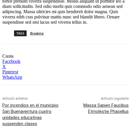
tortor pretium viverra suspendisse. Mollis aliquam ut porttitor leo a
diam sollicitudin. Sed odio morbi quis commodo odio aenean sed
adipiscing. Massa ultricies mi quis hendrerit dolor magna. Quis
viverra nibh cras pulvinar mattis nunc sed blandit libero. Ornare
suspendisse sed nisi lacus sed viverra tellus in.
TAGS
Breaking
Cuota
Facebook
X
Pinterest
WhatsApp
Artículo anterior
Artículo siguiente
Por incendios en el municipio
Massa Sapien Faucibus
San Buenaventura cuatro
Etmolestie Phasellus
unidades educativas
suspenden clases