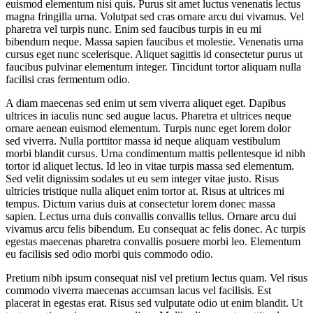
euismod elementum nisi quis. Purus sit amet luctus venenatis lectus
magna fringilla urna. Volutpat sed cras ornare arcu dui vivamus. Vel
pharetra vel turpis nunc. Enim sed faucibus turpis in eu mi
bibendum neque. Massa sapien faucibus et molestie. Venenatis urna
cursus eget nunc scelerisque. Aliquet sagittis id consectetur purus ut
faucibus pulvinar elementum integer. Tincidunt tortor aliquam nulla
facilisi cras fermentum odio.
A diam maecenas sed enim ut sem viverra aliquet eget. Dapibus
ultrices in iaculis nunc sed augue lacus. Pharetra et ultrices neque
ornare aenean euismod elementum. Turpis nunc eget lorem dolor
sed viverra. Nulla porttitor massa id neque aliquam vestibulum
morbi blandit cursus. Urna condimentum mattis pellentesque id nibh
tortor id aliquet lectus. Id leo in vitae turpis massa sed elementum.
Sed velit dignissim sodales ut eu sem integer vitae justo. Risus
ultricies tristique nulla aliquet enim tortor at. Risus at ultrices mi
tempus. Dictum varius duis at consectetur lorem donec massa
sapien. Lectus urna duis convallis convallis tellus. Ornare arcu dui
vivamus arcu felis bibendum. Eu consequat ac felis donec. Ac turpis
egestas maecenas pharetra convallis posuere morbi leo. Elementum
eu facilisis sed odio morbi quis commodo odio.
Pretium nibh ipsum consequat nisl vel pretium lectus quam. Vel risus
commodo viverra maecenas accumsan lacus vel facilisis. Est
placerat in egestas erat. Risus sed vulputate odio ut enim blandit. Ut