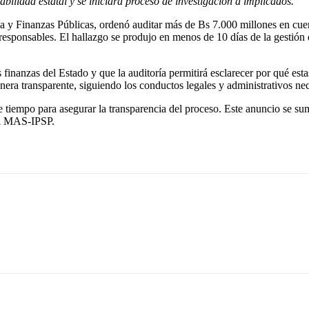
bilidad estatal y se iniciará proceso de investigación a implicados.
y Finanzas Públicas, ordenó auditar más de Bs 7.000 millones en cuent
s responsables. El hallazgo se produjo en menos de 10 días de la gestión
 finanzas del Estado y que la auditoría permitirá esclarecer por qué est
nera transparente, siguiendo los conductos legales y administrativos nec
re tiempo para asegurar la transparencia del proceso. Este anuncio se s
del MAS-IPSP.