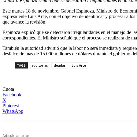
Ministro Espinoza señaló que se detectaron irregularidades en la conta
Este martes 18 de noviembre, Gabriel Espinoza, Ministro de Economía 
expresidente Luis Arce, con el objetivo de identificar y procesar a lo
que avance la revisión.
Espinoza explicó que se detectaron irregularidades en el manejo de las
correspondientes. El Ministro señaló que el proceso se realizará de ma
También la autoridad advirtió que la labor no será inmediata y requie
desfalco de más de 15.000 millones de dólares durante el gobierno 
TAGS
auditorias
deudas
Luis Arce
Cuota
Facebook
X
Pinterest
WhatsApp
Artículo anterior