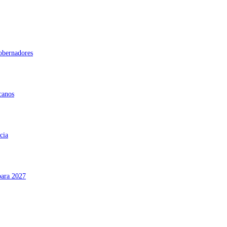
gobernadores
canos
cia
para 2027