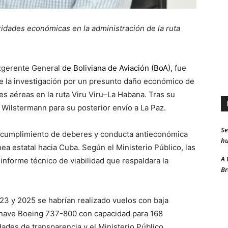
ridades económicas en la administración de la ruta
exgerente General
de
Boliviana de Aviación (BoA)
,
fue
 la investigación por un presunto daño económico de
s aéreas en la ruta Viru Viru–La Habana. Tras su
 Wilstermann para su posterior envío a La Paz.
Se
incumplimiento de deberes y conducta antieconómica
hu
nea estatal hacia Cuba. Según el Ministerio Público, las
A 
informe técnico de viabilidad que respaldara la
Br
23 y 2025 se habrían realizado vuelos con baja
onave Boeing 737-800 con capacidad para 168
dades de transparencia y el Ministerio Público.