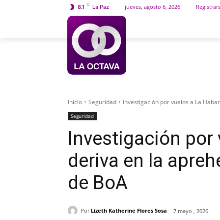
C
jueves, agosto 6, 2026
Registrar
8.1
La Paz
INICIO
SOCIEDAD
Inicio
Seguridad
Investigación por vuelos a La Haban
Seguridad
Investigación por
deriva en la apre
de BoA
Por
Lizeth Katherine Flores Sosa
7 mayo , 2026