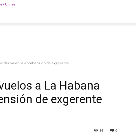
se / Unirse
POLÍTICA
DEPORTES
TECNOLOGÍA
COLUM
a deriva en la aprehensión de exgerente...
 vuelos a La Habana
hensión de exgerente
86
0