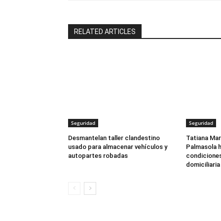
RELATED ARTICLES
Seguridad
Seguridad
Desmantelan taller clandestino
Tatiana Mar
usado para almacenar vehículos y
Palmasola h
autopartes robadas
condiciones
domiciliaria