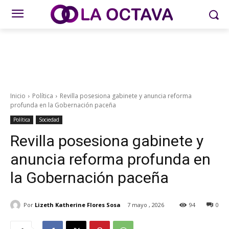
Inicio
Política
Revilla posesiona gabinete y anuncia reforma
profunda en la Gobernación paceña
Política
Sociedad
Revilla posesiona gabinete y
anuncia reforma profunda en
la Gobernación paceña
Por
Lizeth Katherine Flores Sosa
7 mayo , 2026
94
0