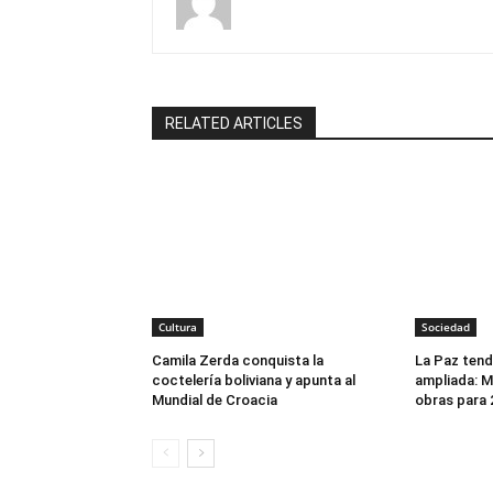
RELATED ARTICLES
Cultura
Sociedad
Camila Zerda conquista la
La Paz tend
coctelería boliviana y apunta al
ampliada: Mi
Mundial de Croacia
obras para 