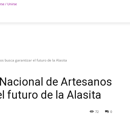
rse / Unirse
POLÍTICA
DEPORTES
TECNOLOGÍA
COLUM
s busca garantizar el futuro de la Alasita
 Nacional de Artesanos
l futuro de la Alasita
72
0