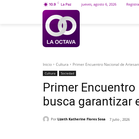
C
jueves, agosto 6, 2026
Registra
10.9
La Paz
INICIO
SOCIEDAD
Inicio
Cultura
Primer Encuentro Nacional de Artesano
Cultura
Sociedad
Primer Encuentro
busca garantizar e
Por
Lizeth Katherine Flores Sosa
7 julio , 2026
Cuota