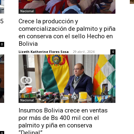
Nacional
25
Crece la producción y
comercialización de palmito y piña
en conserva con el sello Hecho en
Bolivia
0
Lizeth Katherine Flores Sosa
-
29 abril , 2024
0
Nacional
Insumos Bolivia crece en ventas
por más de Bs 400 mil con el
palmito y piña en conserva
“Delipal”
0