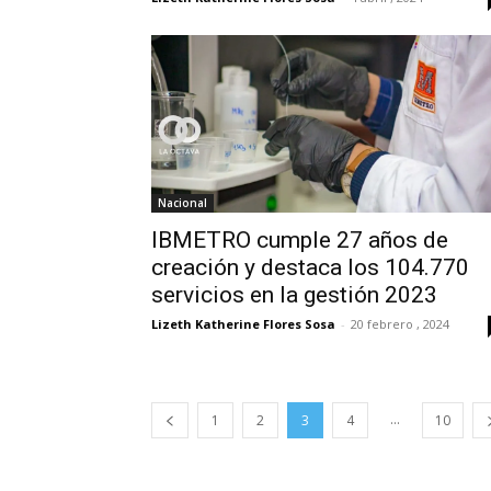
Nacional
IBMETRO cumple 27 años de
creación y destaca los 104.770
servicios en la gestión 2023
Lizeth Katherine Flores Sosa
-
20 febrero , 2024
...
1
2
3
4
10