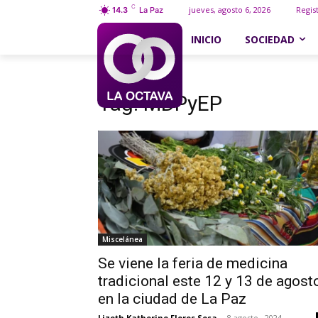
C
jueves, agosto 6, 2026
Regis
14.3
La Paz
INICIO
SOCIEDAD
Etiquetas
MDPyEP
Tag:
MDPyEP
Miscelánea
Se viene la feria de medicina
tradicional este 12 y 13 de agost
en la ciudad de La Paz
Lizeth Katherine Flores Sosa
-
8 agosto , 2024