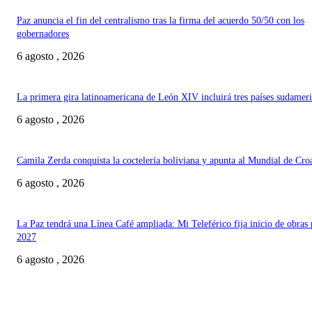
Paz anuncia el fin del centralismo tras la firma del acuerdo 50/50 con los
gobernadores
6 agosto , 2026
La primera gira latinoamericana de León XIV incluirá tres países sudamer
6 agosto , 2026
Camila Zerda conquista la coctelería boliviana y apunta al Mundial de Cro
6 agosto , 2026
La Paz tendrá una Línea Café ampliada: Mi Teleférico fija inicio de obras 
2027
6 agosto , 2026