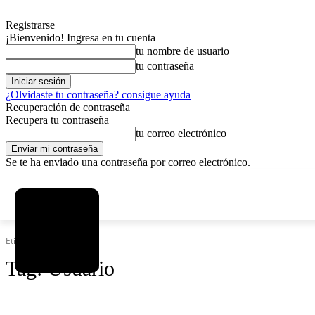
Registrarse
¡Bienvenido! Ingresa en tu cuenta
tu nombre de usuario
tu contraseña
¿Olvidaste tu contraseña? consigue ayuda
Recuperación de contraseña
Recupera tu contraseña
tu correo electrónico
Se te ha enviado una contraseña por correo electrónico.
C
sábado, agosto 8, 2026
Registrarse / Unirse
4.6
La Paz
Etiquetas
Usuario
Tag:
Usuario
SOCIEDAD
POLÍTICA
DEPORTES
INICIO