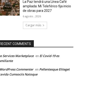
La Paz tendrá una Línea Café
ampliada: Mi Teleférico fija inicio
de obras para 2027
6 agosto , 2026
Cargar más
RECENT COMMENTS
o Services Marketplace
El Covid-19 es
en
millante
 WordPress Commenter
Pellentesque Eliteget
en
avida Cumsociis Natoque