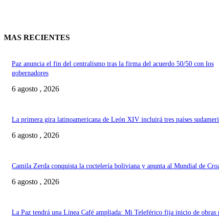
MAS RECIENTES
Paz anuncia el fin del centralismo tras la firma del acuerdo 50/50 con los
gobernadores
6 agosto , 2026
La primera gira latinoamericana de León XIV incluirá tres países sudamer
6 agosto , 2026
Camila Zerda conquista la coctelería boliviana y apunta al Mundial de Cro
6 agosto , 2026
La Paz tendrá una Línea Café ampliada: Mi Teleférico fija inicio de obras 