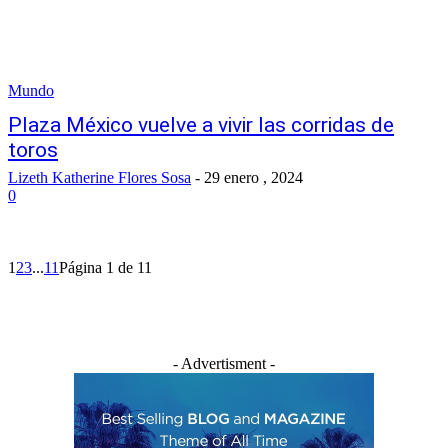
Mundo
Plaza México vuelve a vivir las corridas de
toros
Lizeth Katherine Flores Sosa
-
29 enero , 2024
0
1
2
3
...
11
Página 1 de 11
- Advertisment -