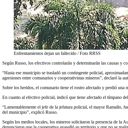
Enfrentamientos dejan un fallecido / Foto RRSS
Según Russo, los efectivos controlarán y determinarán las causas y c
“Hasta ese municipio se trasladó un contingente policial, aproximadam
agresiones entre comunarios y cooperativistas mineros”, declaró la aut
Sobre los heridos, el comunario tiene el rostro afectado y perdió un
En cuanto al efectivo policial, indicó que tiene afectado el tímpano 
“Lamentablemente el jefe de la jefatura policial, el mayor Ramallo, f
del municipio”, explicó Russo.
Según los medios locales, los mineros solicitaron la presencia de la 
denunciaron que la cooperativa avasalló su territorio y que no se reali