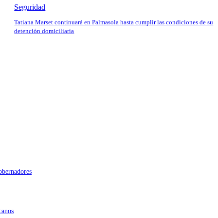
Seguridad
Tatiana Marset continuará en Palmasola hasta cumplir las condiciones de su
detención domiciliaria
gobernadores
canos