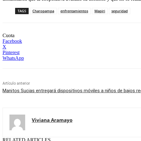
TAGS
Charopampa
enfrentamientos
Mapiri
seguridad
Cuota
Facebook
X
Pinterest
WhatsApp
Artículo anterior
Manitos Sucias entregará dispositivos móviles a niños de bajos r
Viviana Aramayo
RELATED ARTICLES