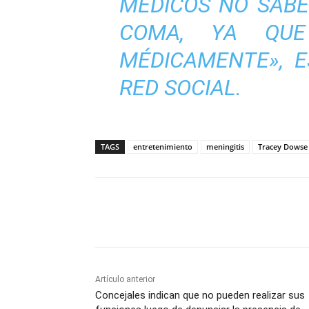
MÉDICOS NO SAB
COMA, YA QUE
MÉDICAMENTE»,
ES
RED SOCIAL.
TAGS
entretenimiento
meningitis
Tracey Dowse
Cuota
Artículo anterior
Concejales indican que no pueden realizar sus