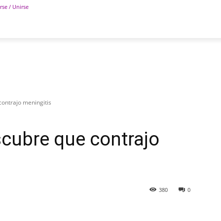
rse / Unirse
POLÍTICA
DEPORTES
TECNOLOGÍA
COLUM
ontrajo meningitis
cubre que contrajo
380
0