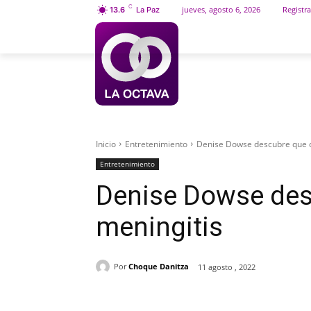
C
jueves, agosto 6, 2026
Registra
13.6
La Paz
INICIO
SOCIEDAD
Inicio
Entretenimiento
Denise Dowse descubre que c
Entretenimiento
Denise Dowse des
meningitis
Por
Choque Danitza
11 agosto , 2022
Cuota