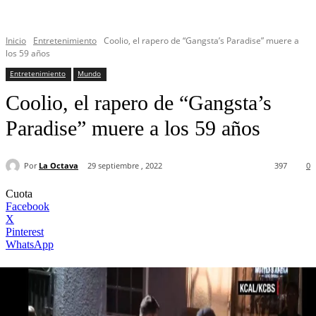
Inicio
Entretenimiento
Coolio, el rapero de “Gangsta’s Paradise” muere a
los 59 años
Entretenimiento
Mundo
Coolio, el rapero de “Gangsta’s
Paradise” muere a los 59 años
Por
La Octava
29 septiembre , 2022
397
0
Cuota
Facebook
X
Pinterest
WhatsApp