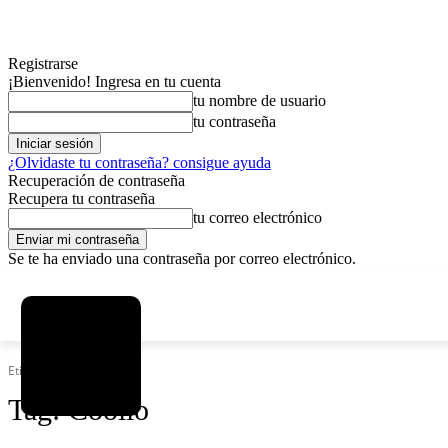
Registrarse
¡Bienvenido! Ingresa en tu cuenta
tu nombre de usuario
tu contraseña
¿Olvidaste tu contraseña? consigue ayuda
Recuperación de contraseña
Recupera tu contraseña
tu correo electrónico
Se te ha enviado una contraseña por correo electrónico.
C
viernes, agosto 7, 2026
Registrarse / Unirse
2.9
La Paz
Etiquetas
Coolio
Tag:
Coolio
MAS