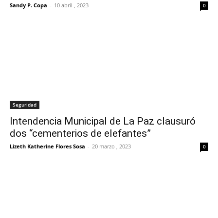
Sandy P. Copa
-
10 abril , 2023
0
Seguridad
Intendencia Municipal de La Paz clausuró
dos “cementerios de elefantes”
Lizeth Katherine Flores Sosa
-
20 marzo , 2023
0