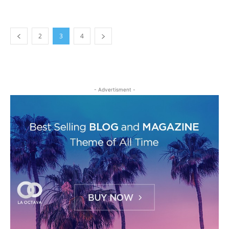
2
3
4
- Advertisment -