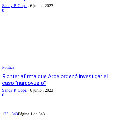
Sandy P. Copa
-
6 junio , 2023
0
Política
Richter afirma que Arce ordenó investigar el
caso “narcovuelo”
Sandy P. Copa
-
6 junio , 2023
0
1
2
3
...
343
Página 1 de 343