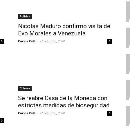
Política
Nicolas Maduro confirmó visita de
Evo Morales a Venezuela
Carlos Palli
-
27 octubre , 2020
0
0
Cultura
Se reabre Casa de la Moneda con
estrictas medidas de bioseguridad
Carlos Palli
-
22 octubre , 2020
0
0