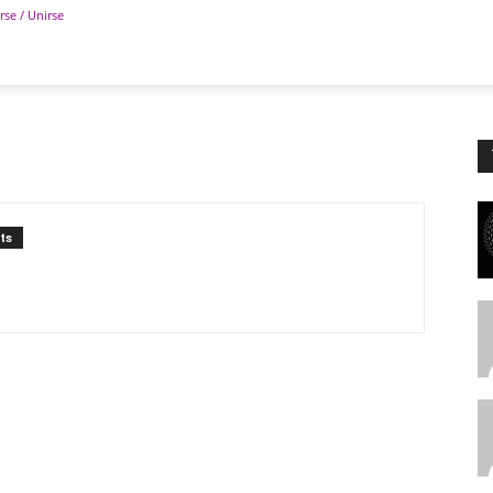
rse / Unirse
POLÍTICA
DEPORTES
TECNOLOGÍA
COLUM
ts