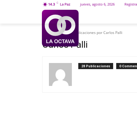
C
jueves, agosto 6, 2026
Registra
14.3
La Paz
INICIO
SOCIEDAD
Inicio
Autores
Publicaciones por Carlos Palli
Carlos Palli
28 Publicaciones
0 Commen