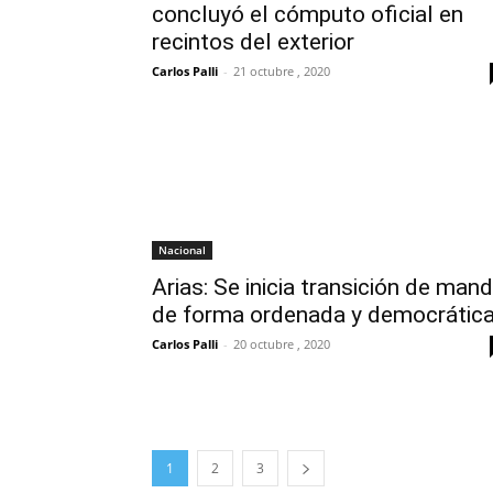
concluyó el cómputo oficial en
recintos del exterior
Carlos Palli
-
21 octubre , 2020
Nacional
Arias: Se inicia transición de man
de forma ordenada y democrátic
Carlos Palli
-
20 octubre , 2020
1
2
3