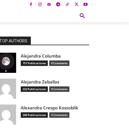
NA
EDITORIAL
BIENESTAR
CIENCIA
CUL
TOP AUTHORS
Alejandra Columba
151 Publicaciones
0 Comments
Alejandra Zeballos
222 Publicaciones
0 Comments
Alexandra Crespo Kossoblik
200 Publicaciones
0 Comments