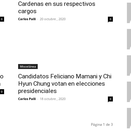
Cardenas en sus respectivos
cargos
Carlos Palli
-
20 octubre , 2020
0
0
Miscelánea
do
Candidatos Feliciano Mamani y Chi
a
Hyun Chung votan en elecciones
presidenciales
0
Carlos Palli
-
18 octubre , 2020
0
Página 1 de 3