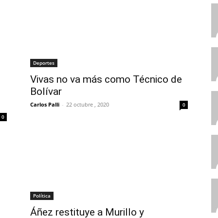
Deportes
Vivas no va más como Técnico de
Bolívar
Carlos Palli
-
22 octubre , 2020
0
0
Política
Áñez restituye a Murillo y