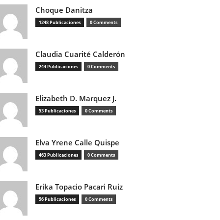
Choque Danitza
1248 Publicaciones
0 Comments
Claudia Cuarité Calderón
244 Publicaciones
0 Comments
Elizabeth D. Marquez J.
53 Publicaciones
0 Comments
Elva Yrene Calle Quispe
463 Publicaciones
0 Comments
Erika Topacio Pacari Ruiz
56 Publicaciones
0 Comments