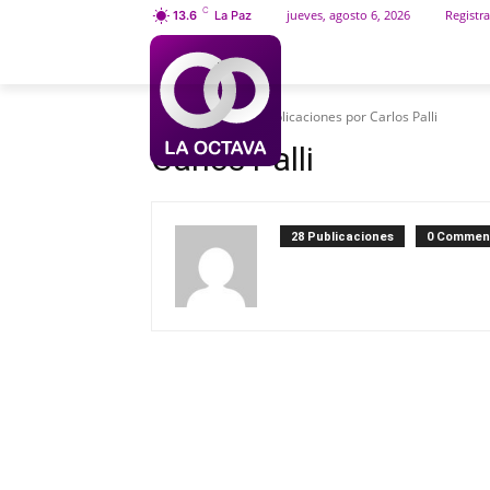
C
jueves, agosto 6, 2026
Registra
13.6
La Paz
INICIO
SOCIEDAD
Inicio
Autores
Publicaciones por Carlos Palli
Carlos Palli
28 Publicaciones
0 Commen