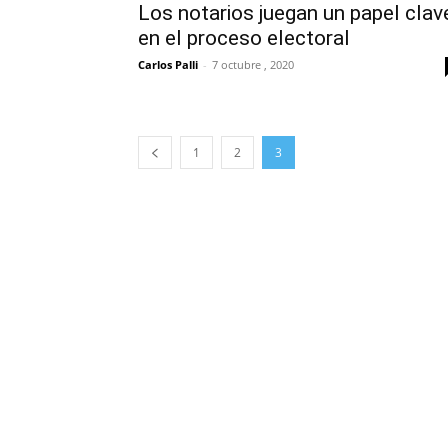
Los notarios juegan un papel clav
en el proceso electoral
Carlos Palli
-
7 octubre , 2020
1
2
3