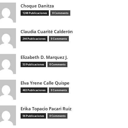
Choque Danitza
1248 Publicaciones
0 Comments
Claudia Cuarité Calderón
244 Publicaciones
0 Comments
Elizabeth D. Marquez J.
53 Publicaciones
0 Comments
Elva Yrene Calle Quispe
463 Publicaciones
0 Comments
Erika Topacio Pacari Ruiz
56 Publicaciones
0 Comments