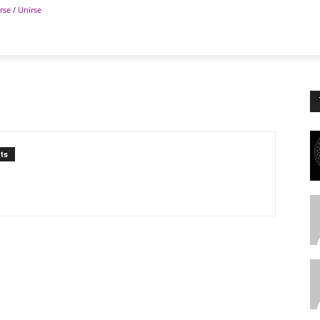
rse / Unirse
POLÍTICA
DEPORTES
TECNOLOGÍA
COLUM
ts