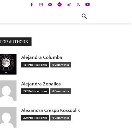
NA
EDITORIAL
BIENESTAR
CIENCIA
CUL
TOP AUTHORS
Alejandra Columba
151 Publicaciones
0 Comments
Alejandra Zeballos
222 Publicaciones
0 Comments
Alexandra Crespo Kossoblik
200 Publicaciones
0 Comments