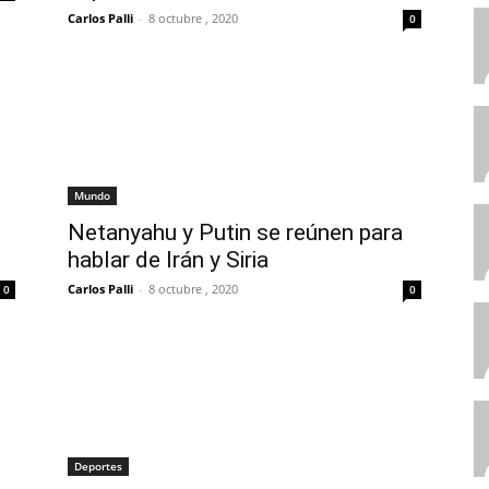
Carlos Palli
-
8 octubre , 2020
0
Mundo
Netanyahu y Putin se reúnen para
hablar de Irán y Siria
Carlos Palli
-
8 octubre , 2020
0
0
Deportes